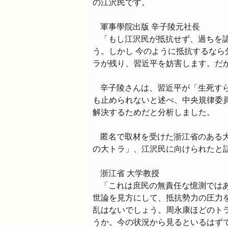
の江沢民です。
軍事學院出版 辛子陵元社長
「もし江沢民が抵抗せず、過ちを
う。しかし 今のように抵抗するな
ラが残り、習近平を妨害します。だ
辛子陵さんは、習近平が「生死す
も止められないと述べ、中央規律委
解決するためだと分析しました。
匿名で取材を受けた浙江省のある
の大トラ」、江沢民に向けられたと
浙江省 大学教授
「これは庶民の無責任な憶測では
世論を見方にして、抵抗勢力の圧力
乱はないでしょう。周永康ほどのト
うか。今の状況から見るといるはず