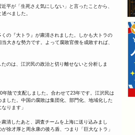
習近平が「生死さえ気にしない」と言ったことから、
と述べました。
多くの『大トラ』が粛清されました。しかも大トラの
相当大きな勢力です。よって腐敗官僚を成敗すれば、
したのは、江沢民の政治と切り離せないと分析しま
10年陰で支配しました。合わせて23年です。江沢民は
めました。中国の腐敗は集団化、部門化、地域化した
になります」
を粛清したあと、調査チームを上海に送り込みまし
のが徐才厚と周永康の後ろ盾、つまり「巨大なトラ」