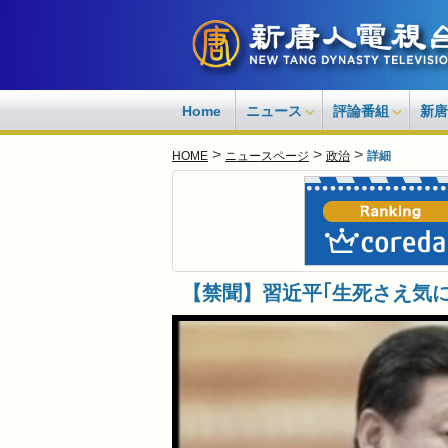
Home
ニュース
評論番組
新唐
>
>
>
HOME
ニュースページ
政治
詳細
【禁聞】習近平｢生死さえ気に