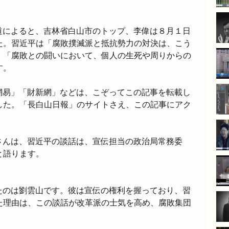
道によると、吉林省白山市のトップ、李偉は８月１日
た。習近平は「腐敗撲滅派と抵抗勢力の対決は、こう
、「腐敗との闘いにおいて、個人の生死や周りからの
す。
網易」「財新網」などは、こぞってこの記事を転載し
した。「長白山日報」のサイトさえ、この記事にアク
さんは、習近平の談話は、宣伝担当の政治局常務委
と語ります。
たのは劉雲山です。彼は宣伝の権利を握っており、習
た理由は、この談話が改革派の士気を高め、腐敗集団