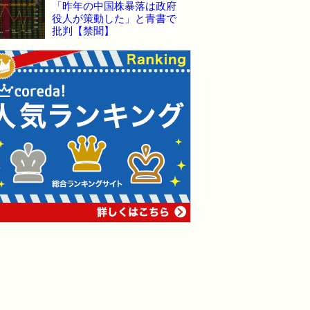
「昨年の中国株暴落は政府
役人が策動した」と青書で
批判【禁聞】