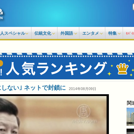
人スペシャル
伝統文化
外国語
エンタメ
特集
ﾓﾊﾞｲ
しない｣ ネットで封鎖に
2014年08月09日
関