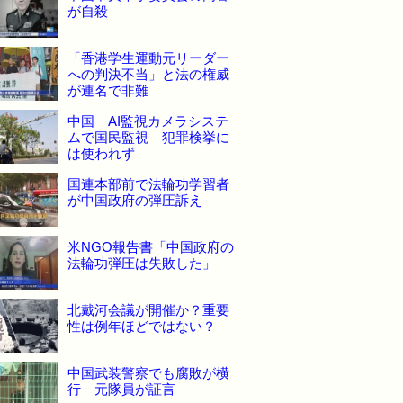
が自殺
「香港学生運動元リーダー
への判決不当」と法の権威
が連名で非難
中国 AI監視カメラシステ
ムで国民監視 犯罪検挙に
は使われず
国連本部前で法輪功学習者
が中国政府の弾圧訴え
米NGO報告書「中国政府の
法輪功弾圧は失敗した」
北戴河会議が開催か？重要
性は例年ほどではない？
中国武装警察でも腐敗が横
行 元隊員が証言