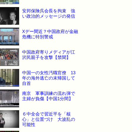
安邦保険呉会長を拘束 強
い政治的メッセージの発信
Xデー間近？中国政府が金融
危機に特別警戒
中国政府寄りメディアが江
沢民親子を攻撃【禁聞】
中国一の女性汚職官僚 13
年の海外逃亡の末帰国して
自首
南京 軍事訓練の流れ弾で
主婦が負傷【中国1分間】
６中全会で習近平を「核
心」と位置づけ 大波乱の
可能性