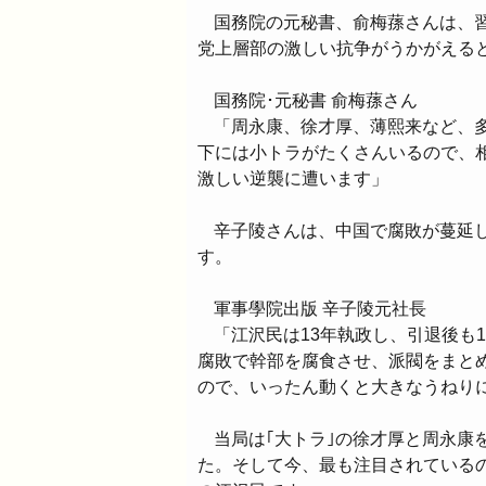
国務院の元秘書、俞梅蓀さんは、
党上層部の激しい抗争がうかがえる
国務院･元秘書 俞梅蓀さん
「周永康、徐才厚、薄熙来など、
下には小トラがたくさんいるので、
激しい逆襲に遭います」
辛子陵さんは、中国で腐敗が蔓延
す。
軍事學院出版 辛子陵元社長
「江沢民は13年執政し、引退後も
腐敗で幹部を腐食させ、派閥をまと
ので、いったん動くと大きなうねり
当局は｢大トラ｣の徐才厚と周永康
た。そして今、最も注目されている