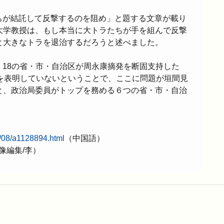
ちが結託して反撃するのを阻め」と題する文章が載り
大学教授は、もし本当に大トラたちが手を組んで反撃
と大きなトラを退治するだろうと述べました。
18の省・市・自治区が周永康摘発を断固支持した
度を表明していないということで、ここに問題が垣間見
と、政治局委員がトップを務める６つの省・市・自治
。
8/08/a1128894.html
（中国語）
像編集/李）