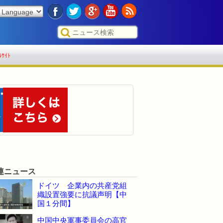
ﾙｻｲﾄ
連ニュース
ドイツ 企業内の共産党組
織設置強要に抗議声明【中
国１分間】
中国中央軍事委員会の高官