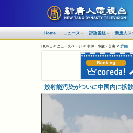
Home
ニュース
評論番組
新唐人ス
>
>
>
HOME
ニュースページ
事件・事故・災害
詳細
放射能汚染がついに中国内に拡