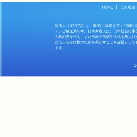
HOME
会社概要
新唐人（NTDTV）は、米NYに本部を置く中国語
テレビ放送局です。日本新唐人は、日本社会に中
の真の姿を伝え、また日本の伝統や文化を華人社
に伝えるかけ橋の役割を果たすことを趣旨として
ます。
C