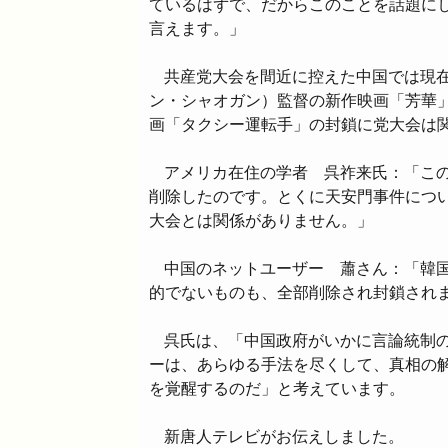
ているはずで、だからこのことを話題に
言えます。」
共産党大会を間近に控えた中国では現
ン・シャオガン）監督の新作映画「芳華
画「タクシー運転手」の封鎖に党大会は
アメリカ在住の学者 呉祚来氏：「こ
削除したのです。とくに天安門事件につ
大会とは関係がありません。」
中国のネットユーザー 蕭さん：「韓
的でないものも、全部削除され封鎖され
呉氏は、「中国政府がいかに言論統制
ーは、あらゆる手法を尽くして、真相の
を覚醒するのだ」と考えています。
新唐人テレビがお伝えしました。