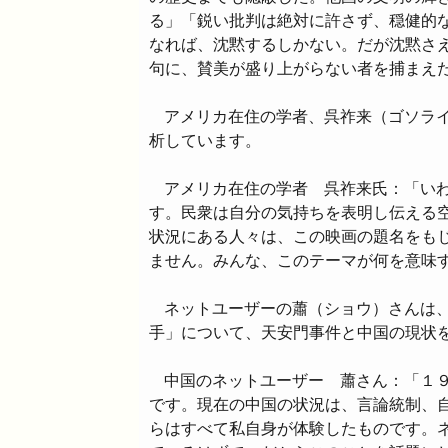
る」「鋭い批判は絶対に許さず、穏健的
なれば、沈黙するしかない。だが沈黙さ
句に、賛美が盛り上がらない者を捕まえ
アメリカ在住の学者、呉祚来（ゴソラ
析しています。
アメリカ在住の学者 呉祚来氏：「い
す。民衆は自分の気持ちを表明し伝える
状況にある人々は、この映画の題名をも
ません。みんな、このテーマが何を意味
ネットユーザーの蕭（ショウ）さんは
手」について、天安門事件と中国の現状
中国のネットユーザー 蕭さん：「１
です。現在の中国の状況は、言論統制、
らはすべて私自身が体験したものです。