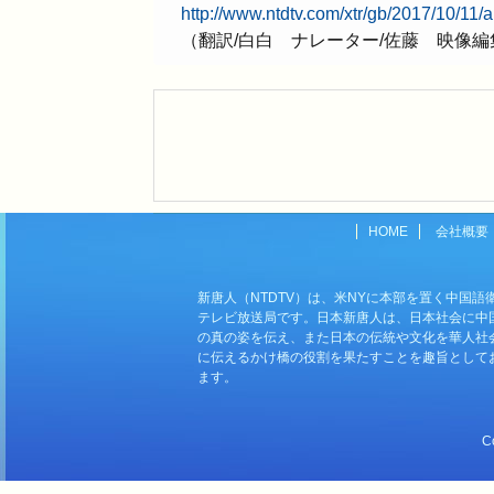
http://www.ntdtv.com/xtr/gb/2017/10/11
（翻訳/白白 ナレーター/佐藤 映像編
HOME
会社概要
新唐人（NTDTV）は、米NYに本部を置く中国語
テレビ放送局です。日本新唐人は、日本社会に中
の真の姿を伝え、また日本の伝統や文化を華人社
に伝えるかけ橋の役割を果たすことを趣旨として
ます。
C