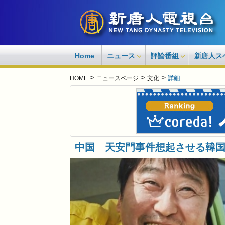
Home
ニュース
評論番組
新唐人ス
>
>
>
HOME
ニュースページ
文化
詳細
中国 天安門事件想起させる韓