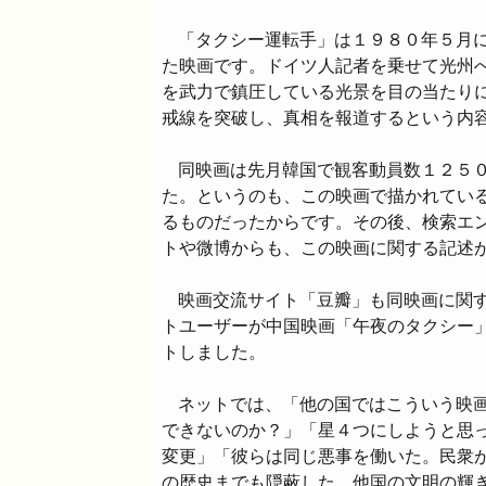
「タクシー運転手」は１９８０年５月
た映画です。ドイツ人記者を乗せて光州
を武力で鎮圧している光景を目の当たり
戒線を突破し、真相を報道するという内
同映画は先月韓国で観客動員数１２５
た。というのも、この映画で描かれてい
るものだったからです。その後、検索エ
トや微博からも、この映画に関する記述
映画交流サイト「豆瓣」も同映画に関
トユーザーが中国映画「午夜のタクシー
トしました。
ネットでは、「他の国ではこういう映
できないのか？」「星４つにしようと思
変更」「彼らは同じ悪事を働いた。民衆
の歴史までも隠蔽した。他国の文明の輝