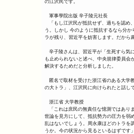
の江沢民です。
軍事學院出版 辛子陵元社長
「もし江沢民が抵抗せず、過ちを認め
う。しかし 今のように抵抗するなら分か
ラが残り、習近平を妨害します。だから
辛子陵さんは、習近平が「生死すら気
も止められないと述べ、中央規律委員会
解決するためだと分析しました。
匿名で取材を受けた浙江省のある大学
の大トラ」、江沢民に向けられたと話し
浙江省 大学教授
「これは庶民の無責任な憶測ではあり
世論を見方にして、抵抗勢力の圧力を弱
乱はないでしょう。周永康ほどのトラを
うか。今の状況から見るといるはずです