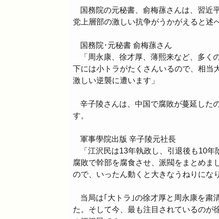
国務院の元秘書、俞梅蓀さんは、習近
党上層部の激しい抗争がうかがえると述
国務院･元秘書 俞梅蓀さん
「周永康、徐才厚、薄熙来など、多く
下には小トラがたくさんいるので、相当
激しい逆襲に遭います」
辛子陵さんは、中国で腐敗が蔓延した
す。
軍事學院出版 辛子陵元社長
「江沢民は13年執政し、引退後も10
腐敗で幹部を腐食させ、派閥をまとめま
ので、いったん動くと大きなうねりにな
当局は｢大トラ｣の徐才厚と周永康を粛
た。そして今、最も注目されているのが