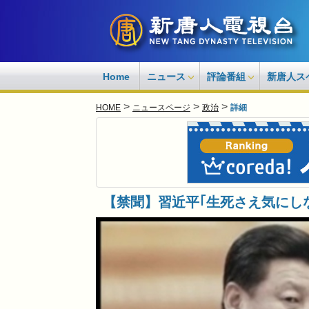
Home
ニュース
評論番組
新唐人ス
>
>
>
HOME
ニュースページ
政治
詳細
【禁聞】習近平｢生死さえ気にし