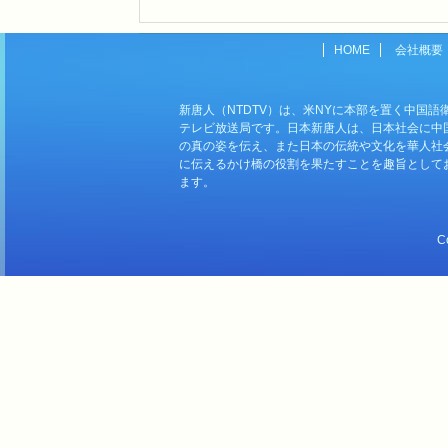
HOME
会社概要
新唐人（NTDTV）は、米NYに本部を置く中国語
テレビ放送局です。日本新唐人は、日本社会に中
の真の姿を伝え、また日本の伝統や文化を華人社
に伝えるかけ橋の役割を果たすことを趣旨として
ます。
C